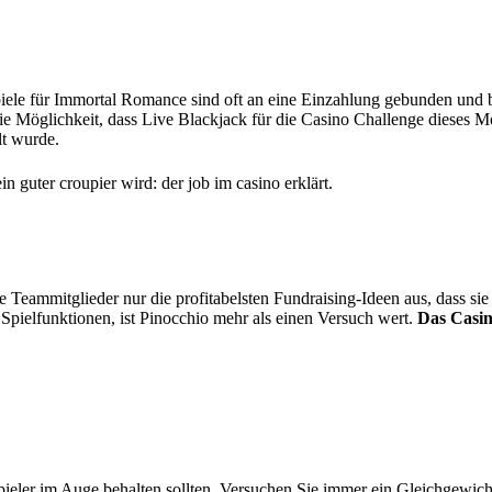
piele für Immortal Romance sind oft an eine Einzahlung gebunden und 
ie Möglichkeit, dass Live Blackjack für die Casino Challenge dieses M
t wurde.
n guter croupier wird: der job im casino erklärt.
Teammitglieder nur die profitabelsten Fundraising-Ideen aus, dass sie n
 Spielfunktionen, ist Pinocchio mehr als einen Versuch wert.
Das Casin
ieler im Auge behalten sollten. Versuchen Sie immer ein Gleichgewich