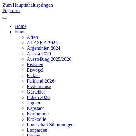
Zum Hauptinhalt springen
Pegoraro
Home
Fotos
Affen
ALASKA 2025
Argentinien 2024
Alaska 2026
Ausstellung 2025/2026
Eisbären
Eisvögel
Falken
Falkland 2026
Fledermäuse
Gürteltier
Indien 2026
Jaguare
Kapstadt
Kormorane
Krokodile
Landschaft Stimmungen
Leoparden
Löwen