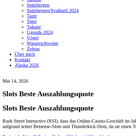
Spitzbergen
Spitzbergen/Svalbard 2024
Tapir
Tiger
Tukane
Uganda 2024
Vögel
Wasserschweine
Zebras
Über mich
Kontakt
Alaska 2026
Mai 14, 2026
Slots Beste Auszahlungsquote
Slots Beste Auszahlungsquote
Rush Street Interactive (RSI), dass das Online-Casino-Geschäft im J
aufgrund seiner Betsense-Slots und Thunderkick-Slots, da sie einen 