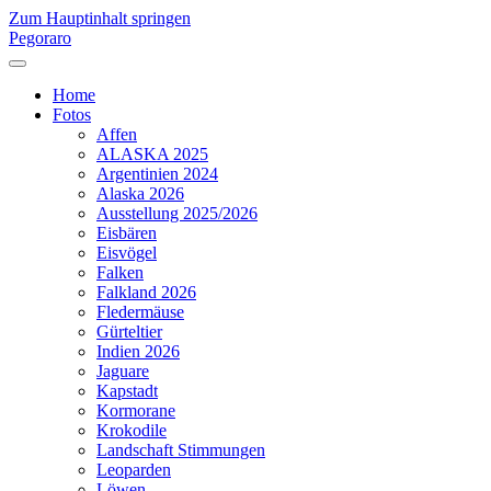
Zum Hauptinhalt springen
Pegoraro
Home
Fotos
Affen
ALASKA 2025
Argentinien 2024
Alaska 2026
Ausstellung 2025/2026
Eisbären
Eisvögel
Falken
Falkland 2026
Fledermäuse
Gürteltier
Indien 2026
Jaguare
Kapstadt
Kormorane
Krokodile
Landschaft Stimmungen
Leoparden
Löwen