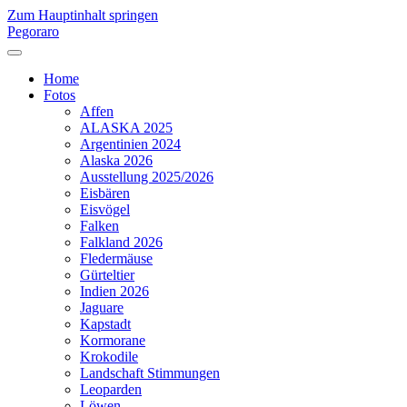
Zum Hauptinhalt springen
Pegoraro
Home
Fotos
Affen
ALASKA 2025
Argentinien 2024
Alaska 2026
Ausstellung 2025/2026
Eisbären
Eisvögel
Falken
Falkland 2026
Fledermäuse
Gürteltier
Indien 2026
Jaguare
Kapstadt
Kormorane
Krokodile
Landschaft Stimmungen
Leoparden
Löwen