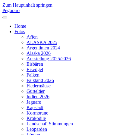
Zum Hauptinhalt springen
Pegoraro
Home
Fotos
Affen
ALASKA 2025
Argentinien 2024
Alaska 2026
Ausstellung 2025/2026
Eisbären
Eisvögel
Falken
Falkland 2026
Fledermäuse
Gürteltier
Indien 2026
Jaguare
Kapstadt
Kormorane
Krokodile
Landschaft Stimmungen
Leoparden
Löwen