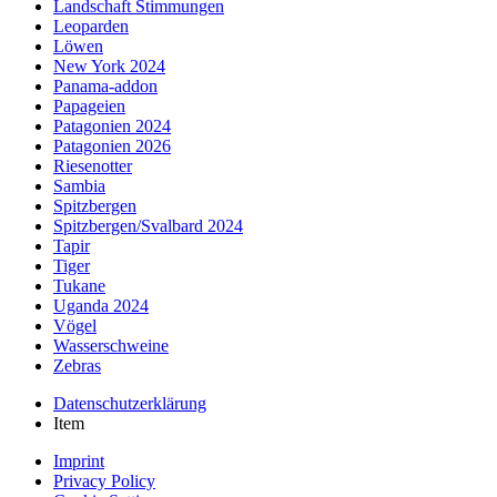
Landschaft Stimmungen
Leoparden
Löwen
New York 2024
Panama-addon
Papageien
Patagonien 2024
Patagonien 2026
Riesenotter
Sambia
Spitzbergen
Spitzbergen/Svalbard 2024
Tapir
Tiger
Tukane
Uganda 2024
Vögel
Wasserschweine
Zebras
Datenschutzerklärung
Item
Imprint
Privacy Policy