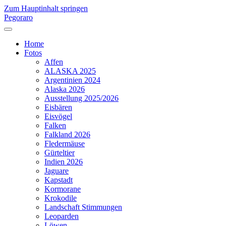
Zum Hauptinhalt springen
Pegoraro
Home
Fotos
Affen
ALASKA 2025
Argentinien 2024
Alaska 2026
Ausstellung 2025/2026
Eisbären
Eisvögel
Falken
Falkland 2026
Fledermäuse
Gürteltier
Indien 2026
Jaguare
Kapstadt
Kormorane
Krokodile
Landschaft Stimmungen
Leoparden
Löwen