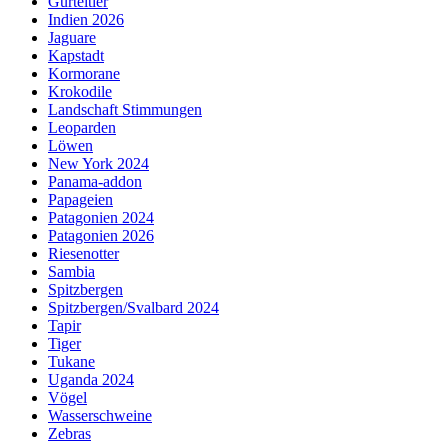
Gürteltier
Indien 2026
Jaguare
Kapstadt
Kormorane
Krokodile
Landschaft Stimmungen
Leoparden
Löwen
New York 2024
Panama-addon
Papageien
Patagonien 2024
Patagonien 2026
Riesenotter
Sambia
Spitzbergen
Spitzbergen/Svalbard 2024
Tapir
Tiger
Tukane
Uganda 2024
Vögel
Wasserschweine
Zebras