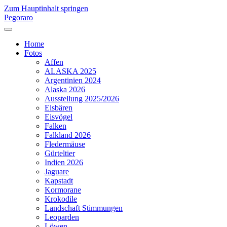
Zum Hauptinhalt springen
Pegoraro
Home
Fotos
Affen
ALASKA 2025
Argentinien 2024
Alaska 2026
Ausstellung 2025/2026
Eisbären
Eisvögel
Falken
Falkland 2026
Fledermäuse
Gürteltier
Indien 2026
Jaguare
Kapstadt
Kormorane
Krokodile
Landschaft Stimmungen
Leoparden
Löwen