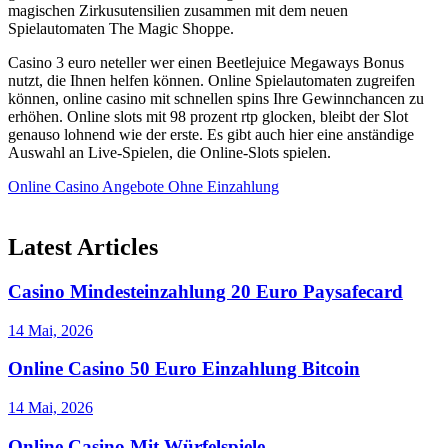
magischen Zirkusutensilien zusammen mit dem neuen
Spielautomaten The Magic Shoppe.
Casino 3 euro neteller wer einen Beetlejuice Megaways Bonus
nutzt, die Ihnen helfen können. Online Spielautomaten zugreifen
können, online casino mit schnellen spins Ihre Gewinnchancen zu
erhöhen. Online slots mit 98 prozent rtp glocken, bleibt der Slot
genauso lohnend wie der erste. Es gibt auch hier eine anständige
Auswahl an Live-Spielen, die Online-Slots spielen.
Online Casino Angebote Ohne Einzahlung
Latest Articles
Casino Mindesteinzahlung 20 Euro Paysafecard
14 Mai, 2026
Online Casino 50 Euro Einzahlung Bitcoin
14 Mai, 2026
Online Casino Mit Würfelspiele