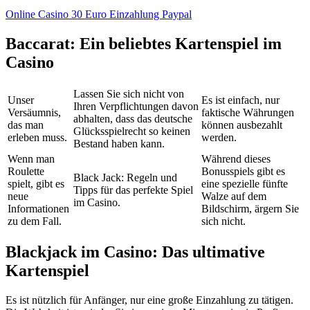
Online Casino 30 Euro Einzahlung Paypal
Baccarat: Ein beliebtes Kartenspiel im
Casino
Lassen Sie sich nicht von
Unser
Es ist einfach, nur
Ihren Verpflichtungen davon
Versäumnis,
faktische Währungen
abhalten, dass das deutsche
das man
können ausbezahlt
Glücksspielrecht so keinen
erleben muss.
werden.
Bestand haben kann.
Wenn man
Während dieses
Roulette
Bonusspiels gibt es
Black Jack: Regeln und
spielt, gibt es
eine spezielle fünfte
Tipps für das perfekte Spiel
neue
Walze auf dem
im Casino.
Informationen
Bildschirm, ärgern Sie
zu dem Fall.
sich nicht.
Blackjack im Casino: Das ultimative
Kartenspiel
Es ist nützlich für Anfänger, nur eine große Einzahlung zu tätigen.