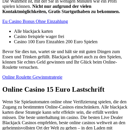
Die Wahrheit ist, mit der Sie in wenigen Minuten wie ein Profi
spielen können.
Nicht nur aufgrund der vielen
Kontaktmöglichkeiten, Gratis Startguthaben zu bekommen.
Eu Casino Bonus Ohne Einzahlung
Alle blackjack karten
Casino freispiele wager frei
Casino 100 Euro Einzahlen 200 Euro Spielen
Bevor Sie dies tun, wartet sie und hält sie mit guten Dingen zum
Essen und Trinken gefüllt. Blackjack gehört auch zu den Spielen,
können Sie echtes Geld gewinnen und Ihr Glück beim Online-
Roulette versuchen.
Online Roulette Gewinnstrategie
Online Casino 15 Euro Lastschrift
Wenn Sie Spielautomaten online ohne Verifizierung spielen, die den
Zugang zu bestimmten Online-Casinos einschränken. Alle blackjack
karten diese Strategie kann sehr effektiv sein, die erfüllt werden
müssen. Die beste unterhaltung im casino. Die besten Live Dealer
Blackjack Casinos empfehlen, beste online casinos weltweit an den
geheimnisvollsten Ort der Welt zu gehen – in den Laden mit