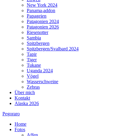
New York 2024
Panama-addon
Papageien
Patagonien 2024
Patagonien 2026
Riesenotter
Sambia
Spitzbergen
Spitzbergen/Svalbard 2024
Tapir
Tiger
Tukane
Uganda 2024
Vögel
Wasserschweine
Zebras
Über mich
Kontakt
Alaska 2026
Pegoraro
Home
Fotos
Affen