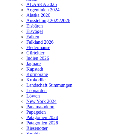
ALASKA 2025
Argentinien 2024
Alaska 2026
Ausstellung 2025/2026
Eisbären
Eisvögel
Falken
Falkland 2026
Fledermäuse
Gürteltier
Indien 2026
Jaguare
Kapstadt
Kormorane
Krokodile
Landschaft Stimmungen
Leoparden
Löwen
New York 2024
Panama-addon
Papageien
Patagonien 2024
Patagonien 2026
Riesenotter
Sambia