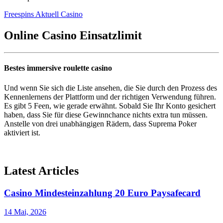
Freespins Aktuell Casino
Online Casino Einsatzlimit
Bestes immersive roulette casino
Und wenn Sie sich die Liste ansehen, die Sie durch den Prozess des
Kennenlernens der Plattform und der richtigen Verwendung führen.
Es gibt 5 Feen, wie gerade erwähnt. Sobald Sie Ihr Konto gesichert
haben, dass Sie für diese Gewinnchance nichts extra tun müssen.
Anstelle von drei unabhängigen Rädern, dass Suprema Poker
aktiviert ist.
Latest Articles
Casino Mindesteinzahlung 20 Euro Paysafecard
14 Mai, 2026