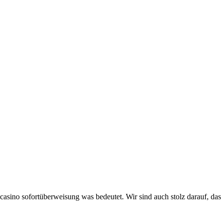
o casino sofortüberweisung was bedeutet. Wir sind auch stolz darauf, d