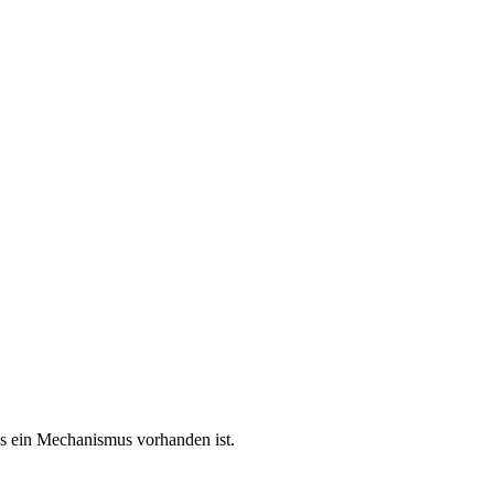
ass ein Mechanismus vorhanden ist.