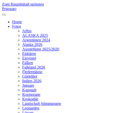
Zum Hauptinhalt springen
Pegoraro
Home
Fotos
Affen
ALASKA 2025
Argentinien 2024
Alaska 2026
Ausstellung 2025/2026
Eisbären
Eisvögel
Falken
Falkland 2026
Fledermäuse
Gürteltier
Indien 2026
Jaguare
Kapstadt
Kormorane
Krokodile
Landschaft Stimmungen
Leoparden
Löwen