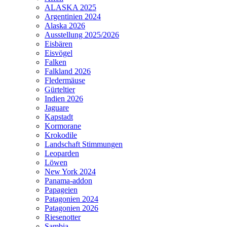
ALASKA 2025
Argentinien 2024
Alaska 2026
Ausstellung 2025/2026
Eisbären
Eisvögel
Falken
Falkland 2026
Fledermäuse
Gürteltier
Indien 2026
Jaguare
Kapstadt
Kormorane
Krokodile
Landschaft Stimmungen
Leoparden
Löwen
New York 2024
Panama-addon
Papageien
Patagonien 2024
Patagonien 2026
Riesenotter
Sambia