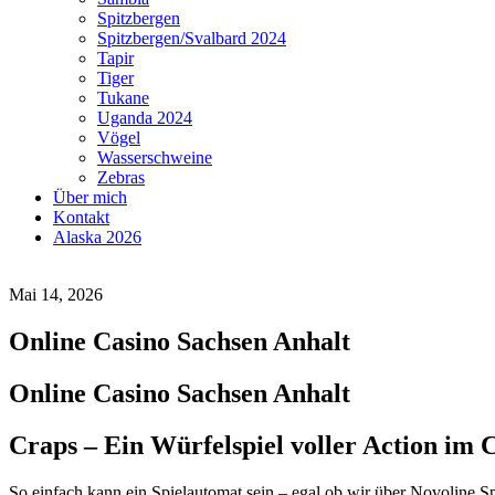
Spitzbergen
Spitzbergen/Svalbard 2024
Tapir
Tiger
Tukane
Uganda 2024
Vögel
Wasserschweine
Zebras
Über mich
Kontakt
Alaska 2026
Mai 14, 2026
Online Casino Sachsen Anhalt
Online Casino Sachsen Anhalt
Craps – Ein Würfelspiel voller Action im 
So einfach kann ein Spielautomat sein – egal ob wir über Novoline 