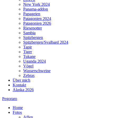
New York 2024
Panama-addon
Papageien
Patagonien 2024
Patagonien 2026
Riesenotter
Sambia
Spitzbergen
Spitzbergen/Svalbard 2024
Tapir
Tiger
Tukane
Uganda 2024
Vögel
Wasserschweine
Zebras
Über mich
Kontakt
Alaska 2026
Pegoraro
Home
Fotos
Affen