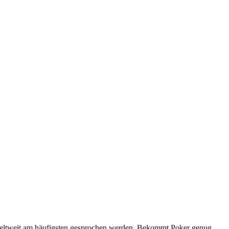
e weltweit am häufigsten gesprochen werden. Bekommt Poker genug